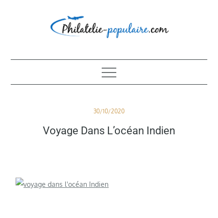
Skip
to
content
Philatélie populaire
Posted
30/10/2020
on
Voyage Dans L’océan Indien