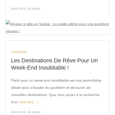
Idées W-E
by
admin
Posted
12/04/2025
on
Les Destinations De Rêve Pour Un
Week-End Inoubliable !
Partir pour un week-end inoubliable est une parenthèse
idéale pour s’évader du quotidien et découvrir de
nouvelles destinations. Que vous soyez à la recherche
d’un
(voir plus…)
Idées W-E
by
admin