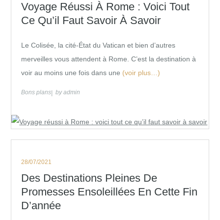
on
Voyage Réussi À Rome : Voici Tout
Ce Qu’il Faut Savoir À Savoir
Le Colisée, la cité-État du Vatican et bien d’autres
merveilles vous attendent à Rome. C’est la destination à
voir au moins une fois dans une
(voir plus…)
Bons plans
by
admin
Posted
28/07/2021
on
Des Destinations Pleines De
Promesses Ensoleillées En Cette Fin
D’année