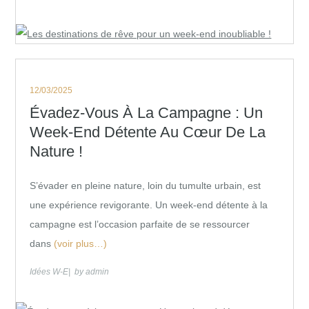
Posted
12/03/2025
on
Évadez-Vous À La Campagne : Un
Week-End Détente Au Cœur De La
Nature !
S’évader en pleine nature, loin du tumulte urbain, est
une expérience revigorante. Un week-end détente à la
campagne est l’occasion parfaite de se ressourcer
dans
(voir plus…)
Idées W-E
by
admin