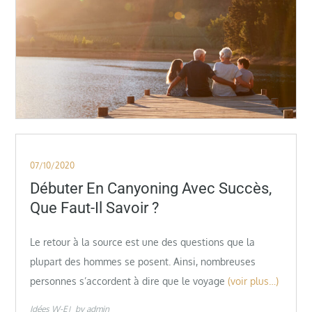
Posted
07/10/2020
on
Débuter En Canyoning Avec Succès,
Que Faut-Il Savoir ?
Le retour à la source est une des questions que la
plupart des hommes se posent. Ainsi, nombreuses
personnes s’accordent à dire que le voyage
(voir plus…)
Idées W-E
by
admin