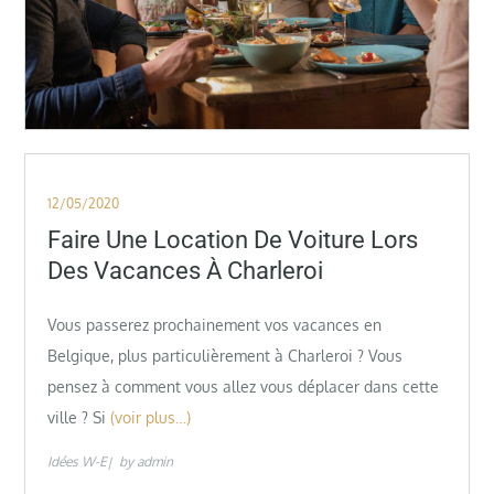
Posted
12/05/2020
on
Faire Une Location De Voiture Lors
Des Vacances À Charleroi
Vous passerez prochainement vos vacances en
Belgique, plus particulièrement à Charleroi ? Vous
pensez à comment vous allez vous déplacer dans cette
ville ? Si
(voir plus…)
Idées W-E
by
admin