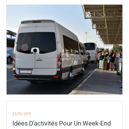
Posted
23/05/2019
on
Idées D’activités Pour Un Week-End