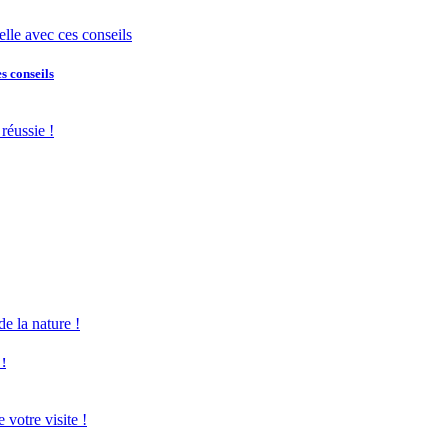
s conseils
 !