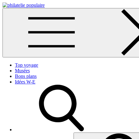
Skip
to
Philatélie populaire
content
Top voyage
Musées
Bons plans
Idées W-E
Search