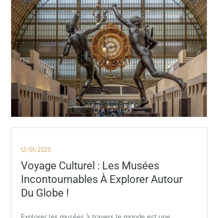
Posted
12/01/2025
on
Voyage Culturel : Les Musées
Incontournables À Explorer Autour
Du Globe !
Explorer les musées à travers le monde est une