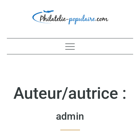
Skip
to
content
Philatélie populaire
Auteur/autrice :
admin