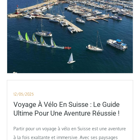
Posted
12/05/2025
on
Voyage À Vélo En Suisse : Le Guide
Ultime Pour Une Aventure Réussie !
Partir pour un voyage à vélo en Suisse est une aventure
à la fois exaltante et immersive. Avec ses paysages