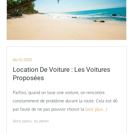
Posted
06/12/2020
on
Location De Voiture : Les Voitures
Proposées
Parfois, quand on loue une voiture, on rencontre
constamment de problème durant la route. Cela est dû
par faute de ne pas pouvoir choisir la
(voir plus…)
Bons plans
by
admin