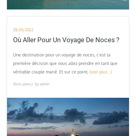
Posted
28/03/2022
on
Où Aller Pour Un Voyage De Noces ?
Une destination pour un voyage de noces, c’est la
première décision que vous allez prendre en tant que
véritable couple marié. Et sur ce point,
(voir plus…)
Bons plans
by
admin