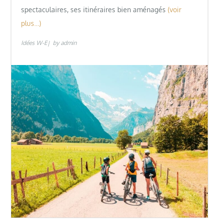
spectaculaires, ses itinéraires bien aménagés
(voir
plus…)
Idées W-E
by
admin