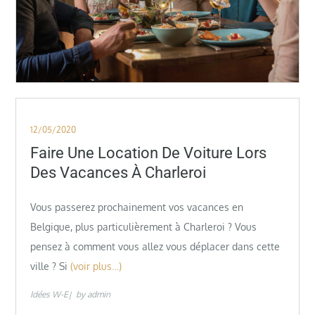
Posted
12/05/2020
on
Faire Une Location De Voiture Lors
Des Vacances À Charleroi
Vous passerez prochainement vos vacances en
Belgique, plus particulièrement à Charleroi ? Vous
pensez à comment vous allez vous déplacer dans cette
ville ? Si
(voir plus…)
Idées W-E
by
admin