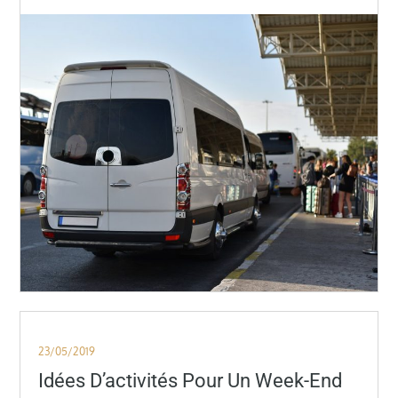
Posted
23/05/2019
on
Idées D’activités Pour Un Week-End