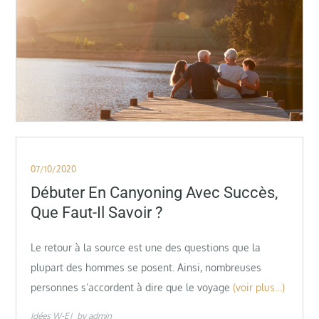
Posted
07/10/2020
on
Débuter En Canyoning Avec Succès,
Que Faut-Il Savoir ?
Le retour à la source est une des questions que la
plupart des hommes se posent. Ainsi, nombreuses
personnes s’accordent à dire que le voyage
(voir plus…)
Idées W-E
by
admin