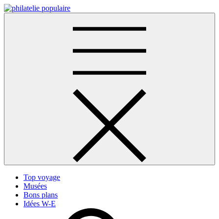
Skip
to
Philatélie populaire
content
Top voyage
Musées
Bons plans
Idées W-E