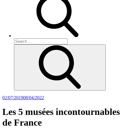
Search
for:
Search
Posted
02/07/2019
08/04/2022
on
Les 5 musées incontournables
de France