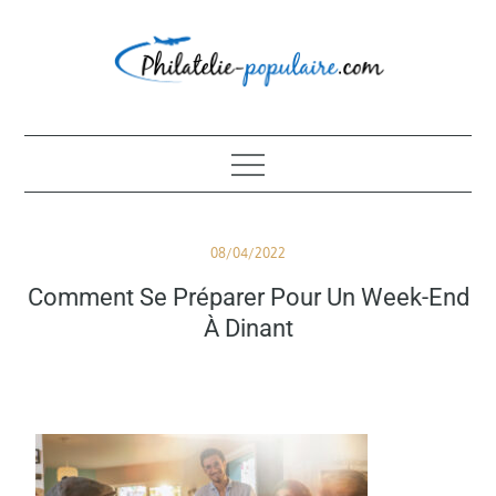
Skip
to
content
Philatélie populaire
Posted
08/04/2022
on
Comment Se Préparer Pour Un Week-End
À Dinant