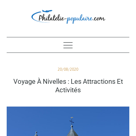
Skip
to
content
Philatélie populaire
Posted
20/08/2020
on
Voyage À Nivelles : Les Attractions Et
Activités