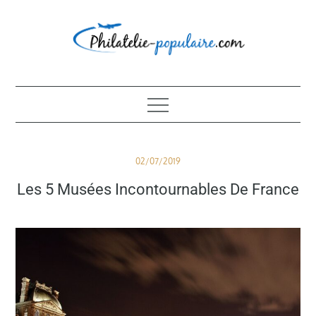
Skip
to
content
Philatélie populaire
Posted
02/07/2019
on
Les 5 Musées Incontournables De France