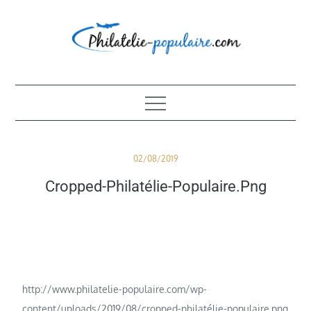
Skip
to
content
Philatélie populaire
Posted
02/08/2019
on
Cropped-Philatélie-Populaire.png
http://www.philatelie-populaire.com/wp-
content/uploads/2019/08/cropped-philatélie-populaire.png