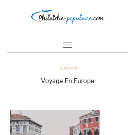
Skip
to
content
Philatélie populaire
Posted
19/07/2019
on
Voyage En Europe