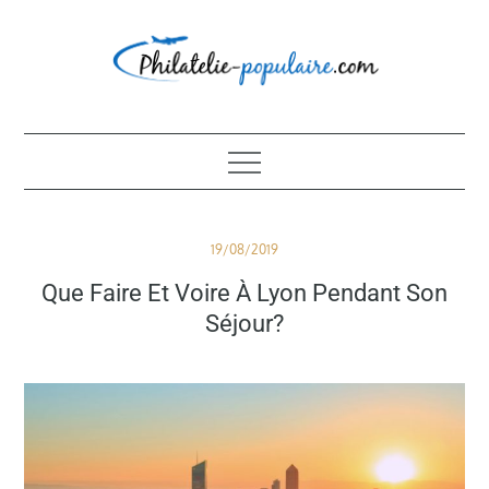
Skip
to
content
Philatélie populaire
Posted
19/08/2019
on
Que Faire Et Voire À Lyon Pendant Son
Séjour?