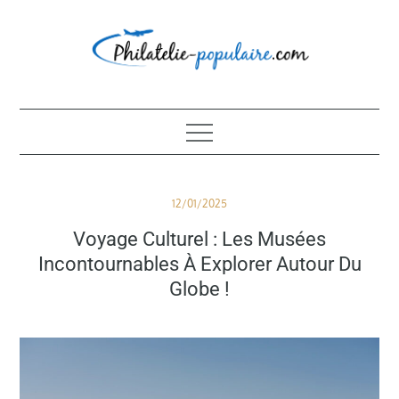
Skip
to
content
Philatélie populaire
Posted
12/01/2025
on
Voyage Culturel : Les Musées
Incontournables À Explorer Autour Du
Globe !