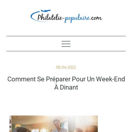
Skip
to
content
Philatélie populaire
Posted
08/04/2022
on
Comment Se Préparer Pour Un Week-End
À Dinant